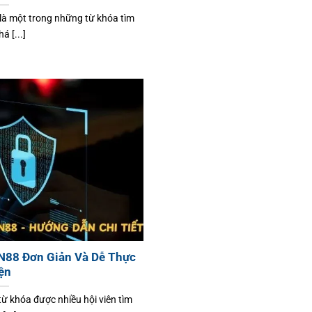
 là một trong những từ khóa tìm
á [...]
IN88 Đơn Giản Và Dễ Thực
ện
từ khóa được nhiều hội viên tìm