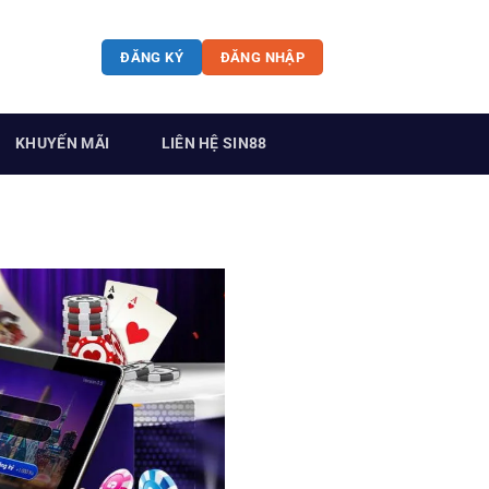
ĐĂNG KÝ
ĐĂNG NHẬP
KHUYẾN MÃI
LIÊN HỆ SIN88