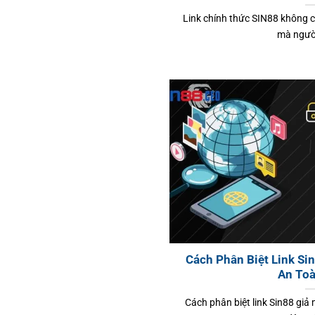
Link chính thức SIN88 không 
mà người 
Cách Phân Biệt Link Si
An To
Cách phân biệt link Sin88 giả