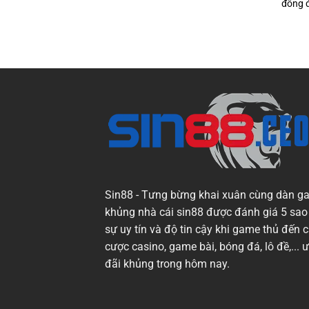
đông đ
S
in88
- Tưng bừng khai xuân cùng dàn g
khủng nhà cái sin88 được đánh giá 5 sao
sự uy tín và độ tin cậy khi game thủ đến 
cược casino, game bài, bóng đá, lô đề,... 
đãi khủng trong hôm nay.