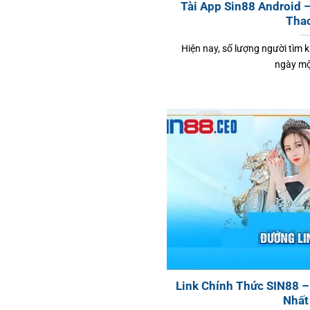
Tài App Sin88 Android 
Tha
Hiện nay, số lượng người tìm 
ngày một
Link Chính Thức SIN88 
Nhất