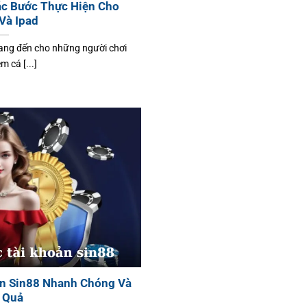
ác Bước Thực Hiện Cho
Và Ipad
mang đến cho những người chơi
m cá [...]
ản Sin88 Nhanh Chóng Và
 Quả