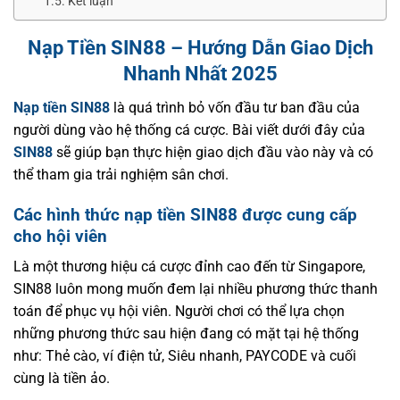
Kết luận
Nạp Tiền SIN88 – Hướng Dẫn Giao Dịch
Nhanh Nhất 2025
Nạp tiền SIN88
là quá trình bỏ vốn đầu tư ban đầu của
người dùng vào hệ thống cá cược. Bài viết dưới đây của
SIN88
sẽ giúp bạn thực hiện giao dịch đầu vào này và có
thể tham gia trải nghiệm sân chơi.
Các hình thức nạp tiền SIN88 được cung cấp
cho hội viên
Là một thương hiệu cá cược đỉnh cao đến từ Singapore,
SIN88 luôn mong muốn đem lại nhiều phương thức thanh
toán để phục vụ hội viên. Người chơi có thể lựa chọn
những phương thức sau hiện đang có mặt tại hệ thống
như: Thẻ cào, ví điện tử, Siêu nhanh, PAYCODE và cuối
cùng là tiền ảo.