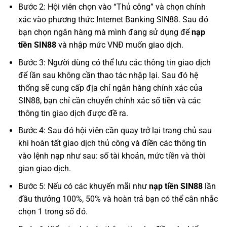
Bước 2: Hội viên chọn vào “Thủ công” và chọn chính
xác vào phương thức Internet Banking SIN88. Sau đó
bạn chọn ngân hàng mà mình đang sử dụng để
nạp
tiền SIN88
và nhập mức VNĐ muốn giao dịch.
Bước 3: Người dùng có thể lưu các thông tin giao dịch
để lần sau không cần thao tác nhập lại. Sau đó hệ
thống sẽ cung cấp địa chỉ ngân hàng chính xác của
SIN88, bạn chỉ cần chuyển chính xác số tiền và các
thông tin giao dịch được đề ra.
Bước 4: Sau đó hội viên cần quay trở lại trang chủ sau
khi hoàn tất giao dịch thủ công và điền các thông tin
vào lệnh nạp như sau: số tài khoản, mức tiền và thời
gian giao dịch.
Bước 5: Nếu có các khuyến mãi như
nạp tiền SIN88
lần
đầu thưởng 100%, 50% và hoàn trả bạn có thể cân nhắc
chọn 1 trong số đó.