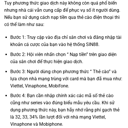
Tuy phương thức giao dịch này không còn quá phổ biến
nhưng nhà cái vẫn cung cấp để phục vụ số ít người dùng.
Nếu bạn sử dụng cách nạp tiền qua thẻ cào điện thoại thì
có thể làm như sau:
Bước 1: Truy cập vào địa chỉ sân chơi và đăng nhập tài
khoản cá cược của bạn vào hệ thống SIN88.
Bước 2: Hội viên nhấn chọn “ Nạp tiền” trên giao diện
của sân chơi để thực hiện giao dịch.
Bước 3: Người dùng chọn phương thức “ Thẻ cào” và
lựa chọn nhà mạng trùng với card mà bạn đã mua như:
Viettel, Vinaphone, Mobifone.
Bước 4: Bạn cần nhập chính xác các mã số thẻ cào
cũng như series vào đúng biểu mẫu yêu cầu. Khi sử
dụng phương thức này, bạn hãy nhớ rằng phí gạch thẻ
là 32, 33, 34% lần lượt đối với nhà mạng Viettel,
Vinaphone và Mobiphone.