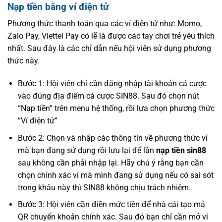
Nạp tiền bằng ví điện tử
Phương thức thanh toán qua các ví điện tử như: Momo,
Zalo Pay, Viettel Pay có lẽ là được các tay chơi trẻ yêu thích
nhất. Sau đây là các chỉ dẫn nếu hội viên sử dụng phương
thức này.
Bước 1: Hội viên chỉ cần đăng nhập tài khoản cá cược
vào đúng địa điểm cá cược SIN88. Sau đó chọn nút
“Nạp tiền” trên menu hệ thống, rồi lựa chọn phương thức
“Ví điện tử”
Bước 2: Chọn và nhập các thông tin về phương thức ví
mà bạn đang sử dụng rồi lưu lại để lần
nạp tiền sin88
sau không cần phải nhập lại. Hãy chú ý rằng bạn cần
chọn chính xác ví mà mình đang sử dụng nếu có sai sót
trong khâu này thì SIN88 không chịu trách nhiệm.
Bước 3: Hội viên cần điền mức tiền để nhà cái tạo mã
QR chuyển khoản chính xác. Sau đó bạn chỉ cần mở ví